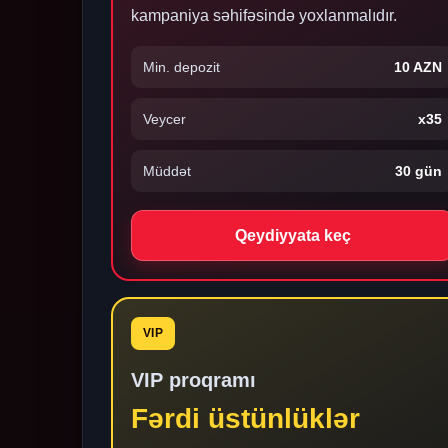
kampaniya səhifəsində yoxlanmalıdır.
Min. depozit
10 AZN
Veycer
x35
Müddət
30 gün
Qeydiyyata keç
VIP
VIP proqramı
Fərdi üstünlüklər