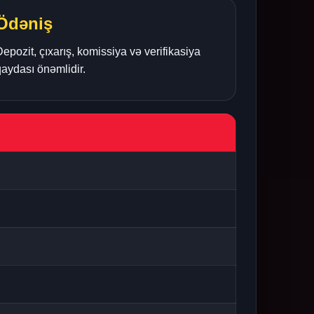
Ödəniş
epozit, çıxarış, komissiya və verifikasiya
aydası önəmlidir.