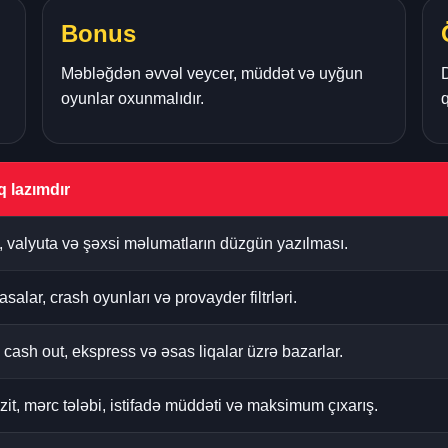
Bonus
Məbləğdən əvvəl veycer, müddət və uyğun
D
oyunlar oxunmalıdır.
q
 lazımdır
l, valyuta və şəxsi məlumatların düzgün yazılması.
asalar, crash oyunları və provayder filtrləri.
 cash out, ekspress və əsas liqalar üzrə bazarlar.
t, mərc tələbi, istifadə müddəti və maksimum çıxarış.