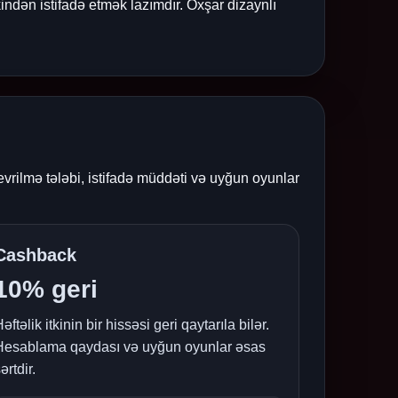
indən istifadə etmək lazımdır. Oxşar dizaynlı
vrilmə tələbi, istifadə müddəti və uyğun oyunlar
Cashback
10% geri
əftəlik itkinin bir hissəsi geri qaytarıla bilər.
Hesablama qaydası və uyğun oyunlar əsas
ərtdir.