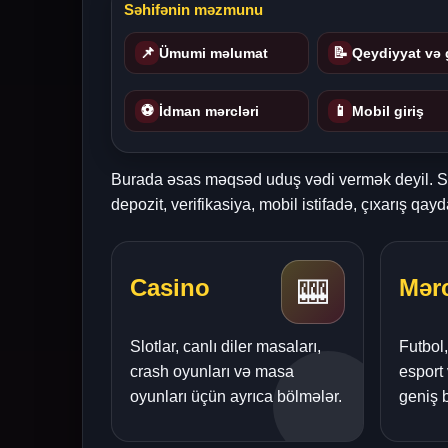
Səhifənin məzmunu
📌
📝
Ümumi məlumat
Qeydiyyat və g
⚽
📱
İdman mərcləri
Mobil giriş
Burada əsas məqsəd uduş vədi vermək deyil. S
depozit, verifikasiya, mobil istifadə, çıxarış qay
Casino
Mərc
🎰
Slotlar, canlı diler masaları,
Futbol,
crash oyunları və masa
esport
oyunları üçün ayrıca bölmələr.
geniş 