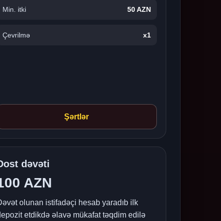
Min. itki
50 AZN
Çevrilmə
x1
Şərtlər
Dost dəvəti
100 AZN
əvət olunan istifadəçi hesab yaradıb ilk
epozit etdikdə əlavə mükafat təqdim edilə